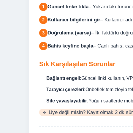
Güncel linke tıkla
– Yukarıdaki turunc
Kullanıcı bilgilerini gir
– Kullanıcı adı
Doğrulama (varsa)
– İki faktörlü doğr
Bahis keyfine başla
– Canlı bahis, cas
Sık Karşılaşılan Sorunlar
Bağlantı engeli:
Güncel linki kullanın, V
Tarayıcı çerezleri:
Önbellek temizleyip te
Site yavaşlayabilir:
Yoğun saatlerde mobi
🔹 Üye değil misin? Kayıt olmak 2 dk süre