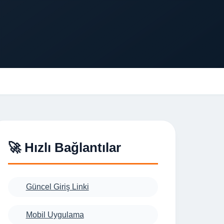
🚀 Hızlı Bağlantılar
Güncel Giriş Linki
Mobil Uygulama