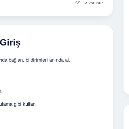
SSL ile korunur
Giriş
da bağlan, bildirimleri anında al.
n.
lama gibi kullan.