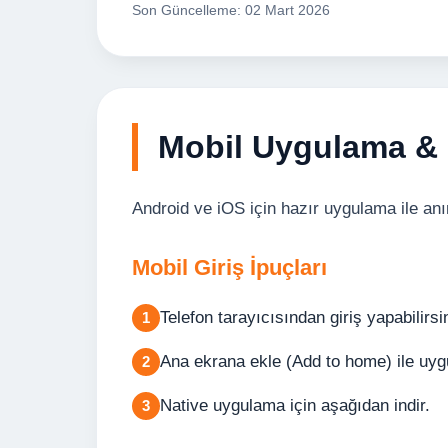
Son Güncelleme: 02 Mart 2026
Mobil Uygulama & 
Android ve iOS için hazır uygulama ile anın
Mobil Giriş İpuçları
Telefon tarayıcısından giriş yapabilirsi
Ana ekrana ekle (Add to home) ile uygu
Native uygulama için aşağıdan indir.